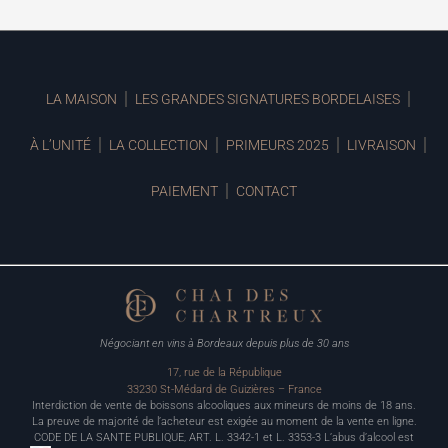
LA MAISON
LES GRANDES SIGNATURES BORDELAISES
À L’UNITÉ
LA COLLECTION
PRIMEURS 2025
LIVRAISON
PAIEMENT
CONTACT
Négociant en vins à Bordeaux depuis plus de 30 ans
17, rue de la République
33230 St-Médard de Guizières – France
Interdiction de vente de boissons alcooliques aux mineurs de moins de 18 ans.
La preuve de majorité de l’acheteur est exigée au moment de la vente en ligne.
CODE DE LA SANTE PUBLIQUE, ART. L. 3342-1 et L. 3353-3 L’abus d’alcool est