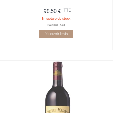
TTC
98,50
€
En rupture de stock
Bouteille (75cl)
Découvrir le vin