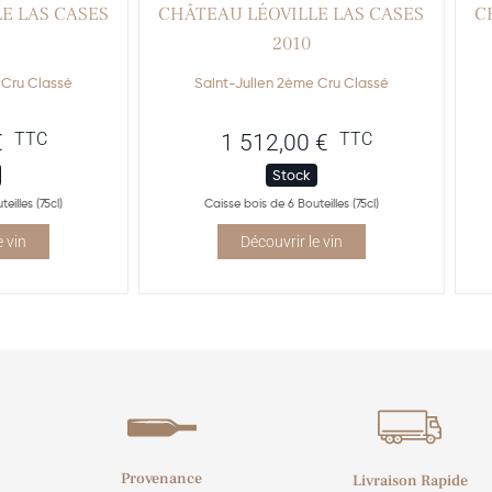
E LAS CASES
CHÂTEAU LÉOVILLE LAS CASES
C
2010
 Cru Classé
Saint-Julien 2ème Cru Classé
TTC
TTC
€
1 512,00
€
Stock
eilles (75cl)
Caisse bois de 6 Bouteilles (75cl)
e vin
Découvrir le vin
Provenance
Livraison Rapide