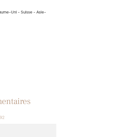
yaume-Uni - Suisse - Asie-
entaires
 92