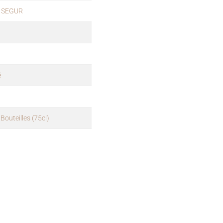
 SEGUR
é
Bouteilles (75cl)