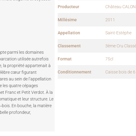
Producteur
Château CALON
Millésime
2011
Appellation
Saint-Estèphe
Classement
3ème Cru Class
mpte parmi les domaines
Format
75cl
arcation utilisée autrefois
e, la propriété appartenait à
Conditionnement
Caisse bois de 6 
élèbre cœur figurant
ares au sein de l’appellation
e les quatre cépages
t Franc et Petit Verdot. À la
omatique et leur structure. Le
‑bois. En bouche, la matière
belle profondeur,