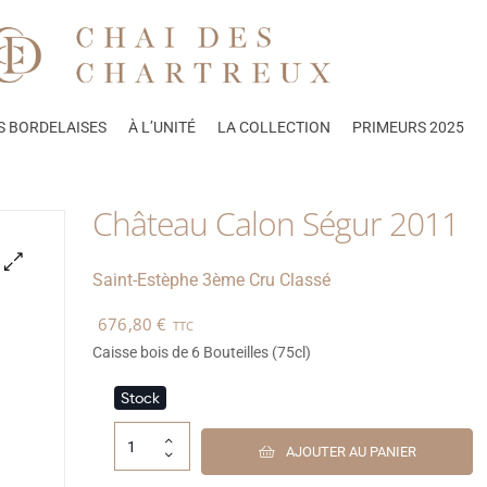
S BORDELAISES
À L’UNITÉ
LA COLLECTION
PRIMEURS 2025
Château Calon Ségur 2011
Saint-Estèphe
3ème Cru Classé
🔍
676,80
€
TTC
Caisse bois de 6 Bouteilles (75cl)
Stock
AJOUTER AU PANIER