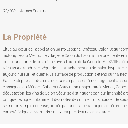
92/100 –
James Suckling
La Propriété
Situé au cœur de l’appellation Saint‑Estèphe, Château Calon Ségur co
historiques du Médoc. Le village de Calon doit son nom à une petite emb
pour transporter le bois d’une rive à l’autre de la Gironde. Au XVIIIᵉ siècl
Nicolas Alexandre de Ségur dont l’attachement au domaine inspira le c
aujourd’hui sur l’étiquette. La surface de production s’étend sur 45 hect
Saint‑Estèphe, sur des sols de graves épaisses. L’encépagement associ
classiques du Médoc : Cabernet Sauvignon (majoritaire), Merlot, Caberne
dégustation, les vins de Calon Ségur se distinguent par leur intensité ar
bouquet évoque notamment des notes de cuir, de fruits noirs et de sous
se montre ample et dense, portée par une trame tannique serrée et une 
caractéristique des grands Saint‑Estèphe destinés à la garde.