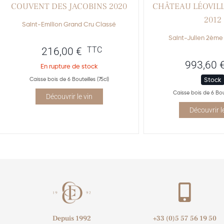
COUVENT DES JACOBINS 2020
CHÂTEAU LÉOVILL
2012
Saint-Emilion Grand Cru Classé
Saint-Julien 2ème
TTC
216,00
€
993,60
En rupture de stock
Caisse bois de 6 Bouteilles (75cl)
Stock
Caisse bois de 6 Bout
Découvrir le vin
Découvrir l
Depuis 1992
+33 (0)5 57 56 19 50​