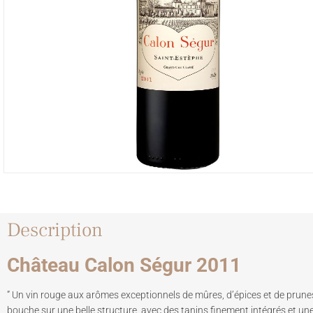
Description
Château Calon Ségur 2011
” Un vin rouge aux arômes exceptionnels de mûres, d’épices et de prune
bouche sur une belle structure, avec des tanins finement intégrés et une 