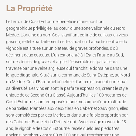
La Propriété
Le terroir de Cos d’Estournel bénéficie d’une position
géographique privilégiée, au cœur d’une zone vallonnée du Nord
Médoc. L’origine du nom Cos, signifiant colline de cailloux en vieux
gascon, reflète parfaitement cette situation. La partie centrale du
vignoble est située sur un plateau de graves profondes, d’où
déclinent deux coteaux. L’un est orienté à l’Est et l’autre au Sud,
sur des terres de graves et argile. L’ensemble est par ailleurs
traversé par une veine argileuse qui franchit le domaine dans une
longue diagonale. Situé sur la commune de Saint-Estèphe, au Nord
du Médoc, Cos d’Estournel bénéficie d’un terroir exceptionnel par
sa diversité. Les vins en sont la parfaite expression, créant le style
unique de ce Second Cru Classé. Aujourd’hui, les 100 hectares de
Cos d’Estournel sont composés d’une mosaïque d’une multitude
de parcelles. Plantées aux deux tiers en Cabernet Sauvignon, elles
sont complétées par des Merlot, et dans une faible proportion par
des Cabernet Franc et du Petit Verdot. Avec un âge moyen de 45
ans, le vignoble de Cos d’Estournel recèle quelques pieds très
anciens, nombreux entre 80 et 100 ans, qui représentent une