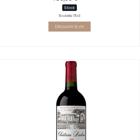
Stock
Bouteille (75cl)
Découvrir le vin