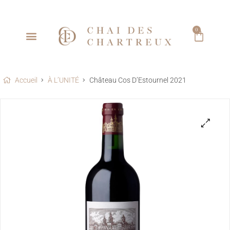
0
LES GRANDES SIGNATURES BORDELAISES
LA COLLECTION
PRIMEURS 2025
TÉLÉCHARGEZ NOS TARIFS
Accueil
À L’UNITÉ
Château Cos D’Estournel 2021
🔍