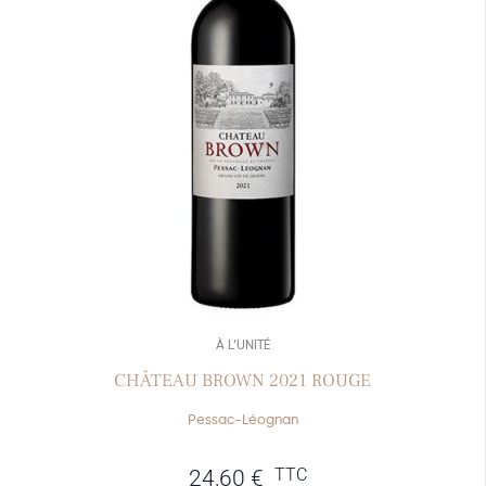
À L’UNITÉ
CHÂTEAU BROWN 2021 ROUGE
Pessac-Léognan
TTC
24,60
€