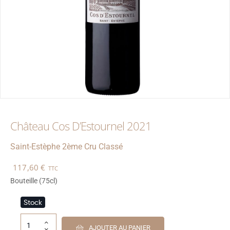
Château Cos D’Estournel 2021
Saint-Estèphe
2ème Cru Classé
117,60
€
TTC
Bouteille (75cl)
Stock
AJOUTER AU PANIER