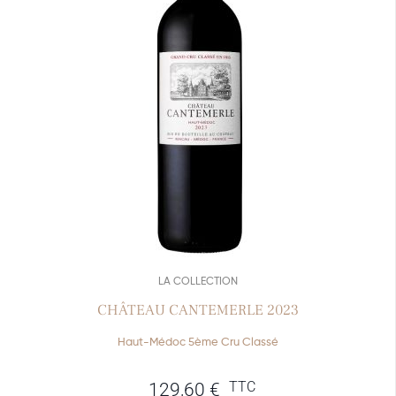
LA COLLECTION
CHÂTEAU CANTEMERLE 2023
Haut-Médoc 5ème Cru Classé
TTC
129,60
€