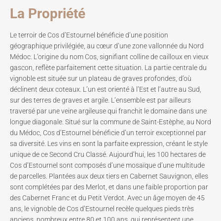
La Propriété
Le terroir de Cos d’Estournel bénéficie d’une position
géographique privilégiée, au cœur d’une zone vallonnée du Nord
Médoc. L’origine du nom Cos, signifiant colline de cailloux en vieux
gascon, reflète parfaitement cette situation. La partie centrale du
vignoble est située sur un plateau de graves profondes, d’où
déclinent deux coteaux. L’un est orienté à l’Est et l’autre au Sud,
sur des terres de graves et argile. L’ensemble est par ailleurs
traversé par une veine argileuse qui franchit le domaine dans une
longue diagonale. Situé sur la commune de Saint-Estèphe, au Nord
du Médoc, Cos d’Estournel bénéficie d’un terroir exceptionnel par
sa diversité. Les vins en sont la parfaite expression, créant le style
unique de ce Second Cru Classé. Aujourd’hui, les 100 hectares de
Cos d’Estournel sont composés d’une mosaïque d’une multitude
de parcelles. Plantées aux deux tiers en Cabernet Sauvignon, elles
sont complétées par des Merlot, et dans une faible proportion par
des Cabernet Franc et du Petit Verdot. Avec un âge moyen de 45
ans, le vignoble de Cos d’Estournel recèle quelques pieds très
anciens, nombreux entre 80 et 100 ans, qui représentent une