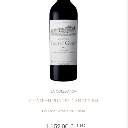
LA COLLECTION
CHÂTEAU PONTET-CANET 2004
Pauillac 5ème Cru Classé
TTC
1 152,00
€