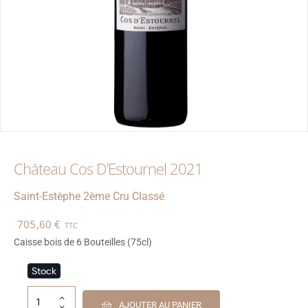
Château Cos D’Estournel 2021
Saint-Estèphe
2ème Cru Classé
705,60
€
TTC
Caisse bois de 6 Bouteilles (75cl)
Stock
AJOUTER AU PANIER