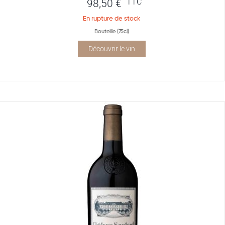
TTC
98,50
€
En rupture de stock
Bouteille (75cl)
Découvrir le vin