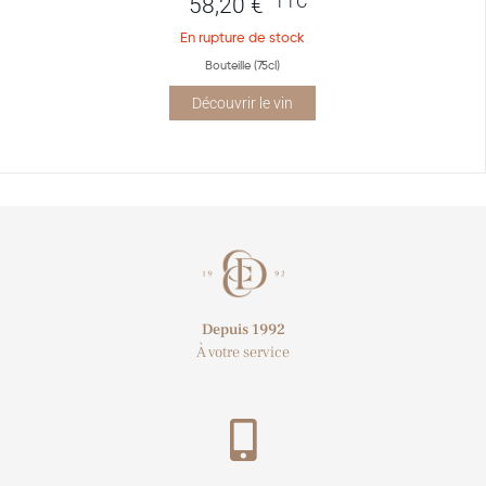
TTC
58,20
€
En rupture de stock
Bouteille (75cl)
Découvrir le vin
Depuis 1992
À votre service