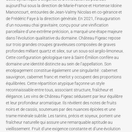
aujourd’hui sous la direction de Marie-France et Hortense Idoine
Manoncourt, entourées de Jean-Valmy Nicolas en co-gérance et
de Frédéric Faye à la direction générale. En 2021, l’inauguration
d’un nouveau chai gravitaire, conçu pour une vinification
parcellaire d’une extrême précision, a marqué une étape majeure
dans l’évolution qualitative du domaine. Château Figeac repose
sur trois grandes croupes graveleuses composées de graves
profondes mêlant quartz et silex, sur un sous-sol argilo-limoneux.
Cette configuration géologique rare à Saint-Émilion confère au
domaine une identité distincte au sein de l’appellation. Son
encépagement constitue également une singularité : cabernet
sauvignon, cabernet franc et merlot y occupent des proportions
équilibrées. Cette répartition atypique façonne un style
reconnaissable entre tous, associant structure, fraîcheur et
élégance. Les vins de Château Figeac séduisent par leur équilibre
et leur profondeur aromatique. Ils révèlent des notes de fruits
noirs et de cassis, soutenues par des nuances épicées et une
trame minérale subtile. Les tanins, précis et soyeux, portent une
fraîcheur naturelle qui assure une remarquable aptitude au
vieillissement. Fruit d’une exigence constante et d’une évolution