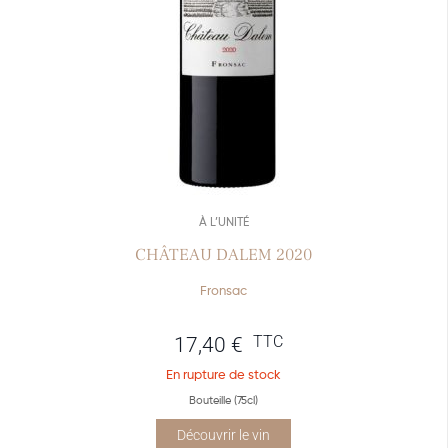
À L’UNITÉ
CHÂTEAU DALEM 2020
Fronsac
TTC
17,40
€
En rupture de stock
Bouteille (75cl)
Découvrir le vin