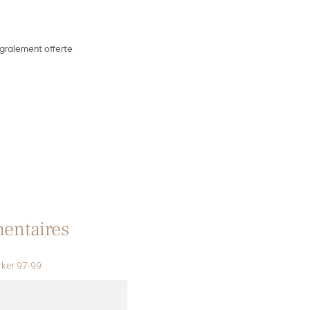
égralement offerte
entaires
rker 97-99