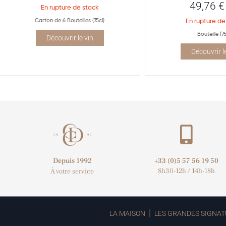
49,76
€
En rupture de stock
Carton de 6 Bouteilles (75cl)
En rupture de
Bouteille (75
Découvrir le vin
Découvrir l
Depuis 1992
+33 (0)5 57 56 19 50​
8h30-12h / 14h-18h
À votre service
LA MAISON
LES GRANDES SIGNAT