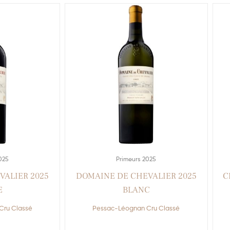
025
Primeurs 2025
VALIER 2025
DOMAINE DE CHEVALIER 2025
C
E
BLANC
Cru Classé
Pessac-Léognan Cru Classé