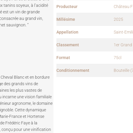
 tanins soyeux, à l’acidité
Producteur
Château 
ré est un vin de grande
é consacrée au grand vin,
Millésime
2025
net sauvignon. ”
Appellation
Saint-Emil
Classement
1er Grand
Format
75cl
Conditionnement
Bouteille (
au Cheval Blanc et en bordure
ge des grands vins de
aines les plus vastes de
 incarne une vision familiale
ngénieur agronome, le domaine
vignoble. Cette dynamique
 Marie-France et Hortense
e Frédéric Faye à la
, conçu pour une vinification