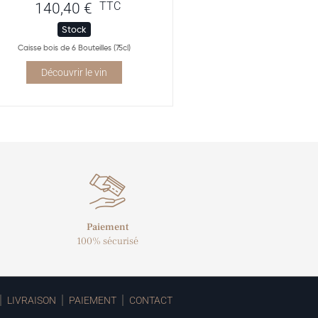
TTC
140,40
€
Stock
Caisse bois de 6 Bouteilles (75cl)
Découvrir le vin
Paiement
100% sécurisé
LIVRAISON
PAIEMENT
CONTACT