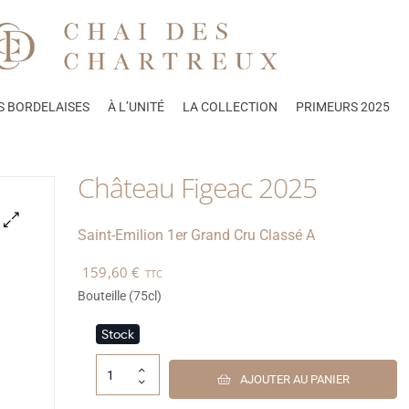
S BORDELAISES
À L’UNITÉ
LA COLLECTION
PRIMEURS 2025
Château Figeac 2025
Saint-Emilion
1er Grand Cru Classé A
🔍
159,60
€
TTC
Bouteille (75cl)
Stock
AJOUTER AU PANIER