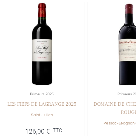
Primeurs 2025
Primeurs 2
LES FIEFS DE LAGRANGE 2025
DOMAINE DE CHE
ROUG
Saint-Julien
Pessac-Léognan 
TTC
126,00
€