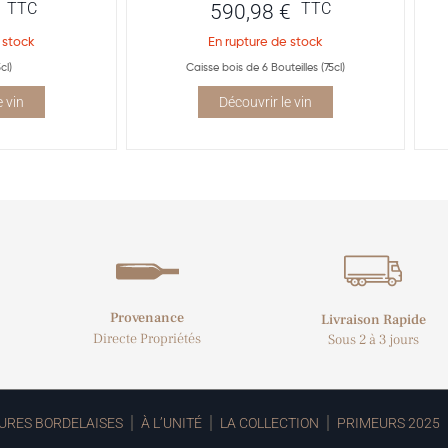
TTC
TTC
590,98
€
 stock
En rupture de stock
cl)
Caisse bois de 6 Bouteilles (75cl)
e vin
Découvrir le vin
Provenance
Livraison Rapide
Directe Propriétés
Sous 2 à 3 jours
URES BORDELAISES
À L’UNITÉ
LA COLLECTION
PRIMEURS 2025