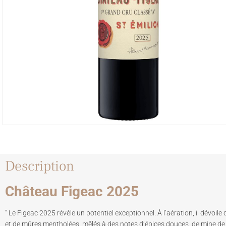
Description
Château Figeac 2025
” Le Figeac 2025 révèle un potentiel exceptionnel. À l’aération, il dévoi
et de mûres mentholées, mêlés à des notes d’épices douces, de mine de 