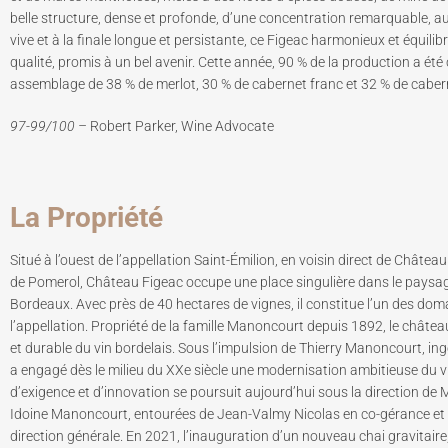
belle structure, dense et profonde, d’une concentration remarquable, aux
vive et à la finale longue et persistante, ce Figeac harmonieux et équilib
qualité, promis à un bel avenir. Cette année, 90 % de la production a ét
assemblage de 38 % de merlot, 30 % de cabernet franc et 32 ​​% de caber
97-99/100 –
Robert Parker, Wine Advocate
La Propriété
Situé à l’ouest de l’appellation Saint-Émilion, en voisin direct de Châte
de Pomerol, Château Figeac occupe une place singulière dans le paysa
Bordeaux. Avec près de 40 hectares de vignes, il constitue l’un des dom
l’appellation. Propriété de la famille Manoncourt depuis 1892, le château
et durable du vin bordelais. Sous l’impulsion de Thierry Manoncourt, i
a engagé dès le milieu du XXe siècle une modernisation ambitieuse du 
d’exigence et d’innovation se poursuit aujourd’hui sous la direction de
Idoine Manoncourt, entourées de Jean-Valmy Nicolas en co-gérance et d
direction générale. En 2021, l’inauguration d’un nouveau chai gravitaire