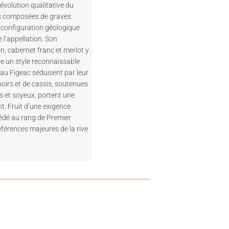
évolution qualitative du
es composées de graves
e configuration géologique
 l’appellation. Son
, cabernet franc et merlot y
ne un style reconnaissable
eau Figeac séduisent par leur
 noirs et de cassis, soutenues
s et soyeux, portent une
t. Fruit d’une exigence
édé au rang de Premier
férences majeures de la rive