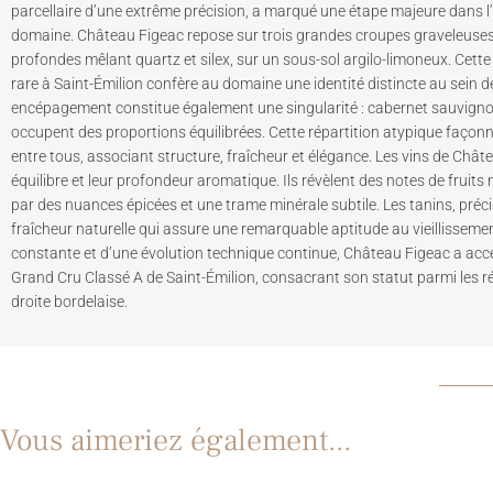
parcellaire d’une extrême précision, a marqué une étape majeure dans l’
domaine. Château Figeac repose sur trois grandes croupes graveleus
profondes mêlant quartz et silex, sur un sous-sol argilo-limoneux. Cett
rare à Saint-Émilion confère au domaine une identité distincte au sein de
encépagement constitue également une singularité : cabernet sauvignon
occupent des proportions équilibrées. Cette répartition atypique façon
entre tous, associant structure, fraîcheur et élégance. Les vins de Chât
équilibre et leur profondeur aromatique. Ils révèlent des notes de fruits
par des nuances épicées et une trame minérale subtile. Les tanins, préci
fraîcheur naturelle qui assure une remarquable aptitude au vieillissemen
constante et d’une évolution technique continue, Château Figeac a acc
Grand Cru Classé A de Saint-Émilion, consacrant son statut parmi les ré
droite bordelaise.
Vous aimeriez également...