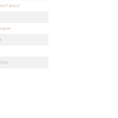
HAUT BAILLY
éognan
é
(75cl)