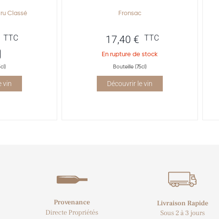
ru Classé
Fronsac
TTC
TTC
17,40
€
En rupture de stock
cl)
Bouteille (75cl)
e vin
Découvrir le vin
Provenance
Livraison Rapide
Directe Propriétés
Sous 2 à 3 jours