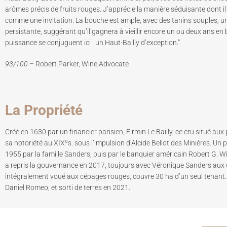
arômes précis de fruits rouges. J’apprécie la manière séduisante dont il 
comme une invitation. La bouche est ample, avec des tanins souples, une
persistante, suggérant qu’il gagnera à vieillir encore un ou deux ans en 
puissance se conjuguent ici : un Haut-Bailly d’exception.”
93/100 –
Robert Parker, Wine Advocate
La Propriété
Créé en 1630 par un financier parisien, Firmin Le Bailly, ce cru situé au
e
sa notoriété au XIX
s. sous l’impulsion d’Alcide Bellot des Minières. Un 
1955 par la famille Sanders, puis par le banquier américain Robert G. Wi
a repris la gouvernance en 2017, toujours avec Véronique Sanders aux
intégralement voué aux cépages rouges, couvre 30 ha d’un seul tenant. 
Daniel Romeo, et sorti de terres en 2021.