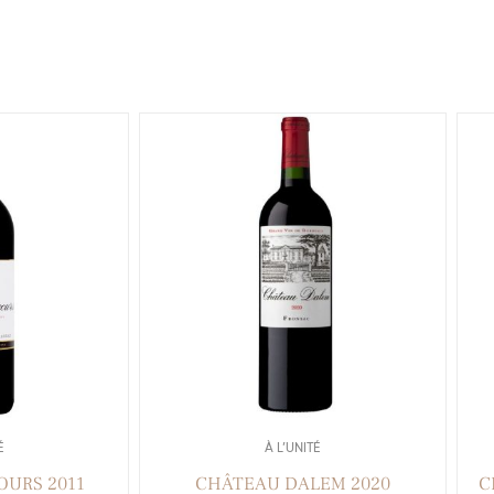
É
À L’UNITÉ
OURS 2011
CHÂTEAU DALEM 2020
C