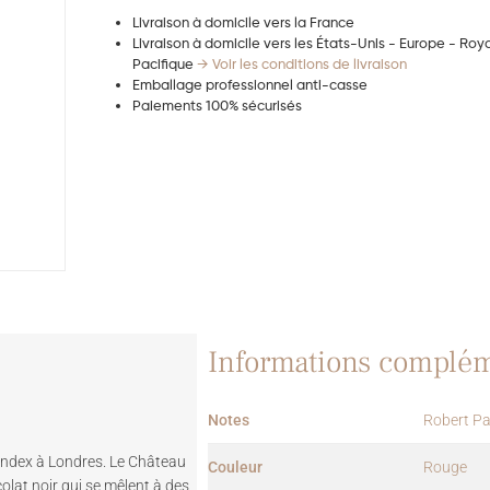
Livraison à domicile vers la France
Livraison à domicile vers les États-Unis - Europe - Ro
Pacifique
→ Voir les conditions de livraison
Emballage professionnel anti-casse
Paiements 100% sécurisés
Informations complém
Notes
Robert Pa
 Index à Londres. Le Château
Couleur
Rouge
olat noir qui se mêlent à des