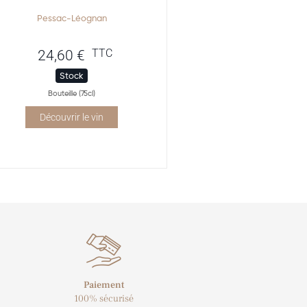
Pessac-Léognan
TTC
24,60
€
Stock
Bouteille (75cl)
Découvrir le vin
Paiement
100% sécurisé