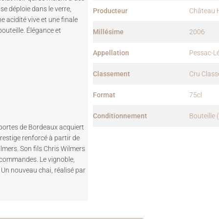
se déploie dans le verre,
Producteur
Château 
 acidité vive et une finale
bouteille. Élégance et
Millésime
2006
Appellation
Pessac-L
Classement
Cru Class
Format
75cl
Conditionnement
Bouteille 
x portes de Bordeaux acquiert
prestige renforcé à partir de
lmers. Son fils Chris Wilmers
 commandes. Le vignoble,
Un nouveau chai, réalisé par