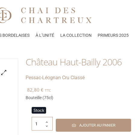
S BORDELAISES
À L’UNITÉ
LA COLLECTION
PRIMEURS 2025
Château Haut-Bailly 2006
Pessac-Léognan
Cru Classé
🔍
82,80
€
TTC
Bouteille (75cl)
Stock
AJOUTER AU PANIER