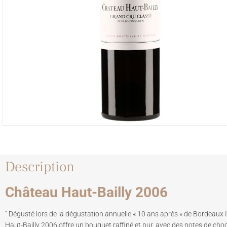
Description
Château Haut-Bailly 2006
” Dégusté lors de la dégustation annuelle « 10 ans après » de Bordeaux
Haut-Bailly 2006 offre un bouquet raffiné et pur, avec des notes de choc