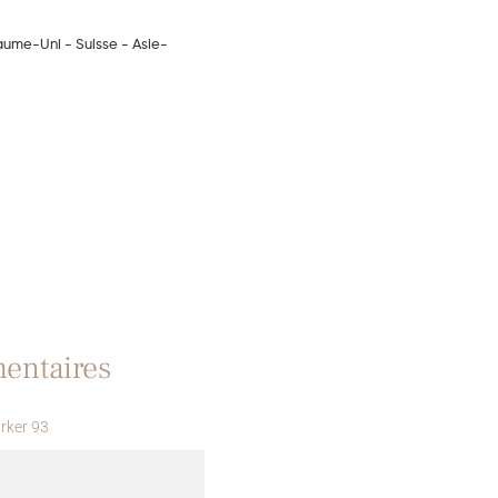
yaume-Uni - Suisse - Asie-
entaires
rker 93