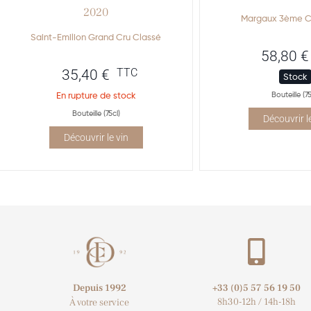
2020
Margaux 3ème C
Saint-Emilion Grand Cru Classé
58,80
€
TTC
35,40
€
Stock
En rupture de stock
Bouteille (75
Bouteille (75cl)
Découvrir l
Découvrir le vin
Depuis 1992
+33 (0)5 57 56 19 50​
8h30-12h / 14h-18h
À votre service