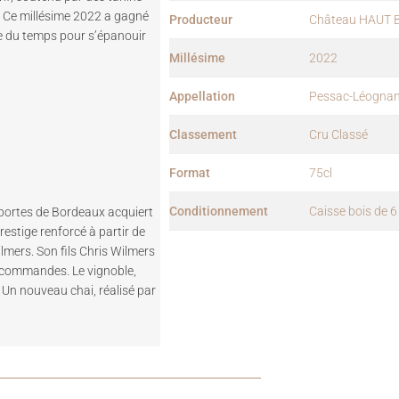
n. Ce millésime 2022 a gagné
Producteur
Château HAUT 
re du temps pour s’épanouir
Millésime
2022
Appellation
Pessac-Léogna
Classement
Cru Classé
Format
75cl
Conditionnement
Caisse bois de 6 
x portes de Bordeaux acquiert
prestige renforcé à partir de
lmers. Son fils Chris Wilmers
 commandes. Le vignoble,
Un nouveau chai, réalisé par