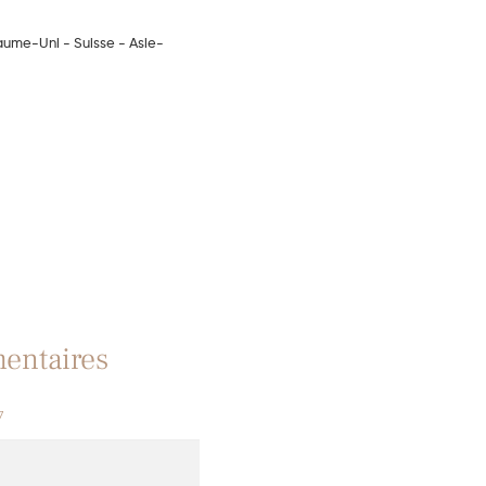
yaume-Uni - Suisse - Asie-
entaires
7