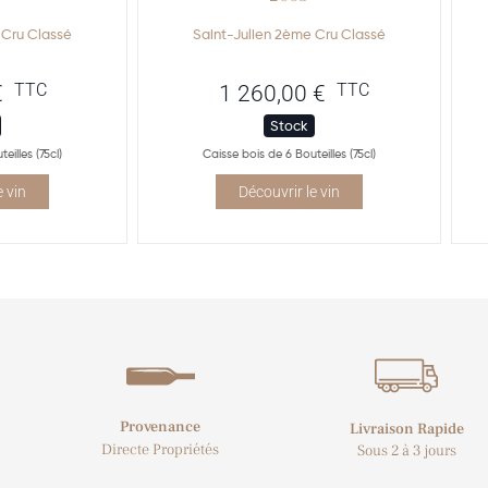
 Cru Classé
Saint-Julien 2ème Cru Classé
TTC
TTC
€
1 260,00
€
Stock
eilles (75cl)
Caisse bois de 6 Bouteilles (75cl)
e vin
Découvrir le vin
Provenance
Livraison Rapide
Directe Propriétés
Sous 2 à 3 jours