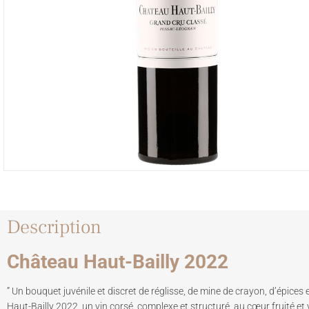
Description
Château Haut-Bailly 2022
” Un bouquet juvénile et discret de réglisse, de mine de crayon, d’épices e
Haut-Bailly 2022, un vin corsé, complexe et structuré, au cœur fruité et 