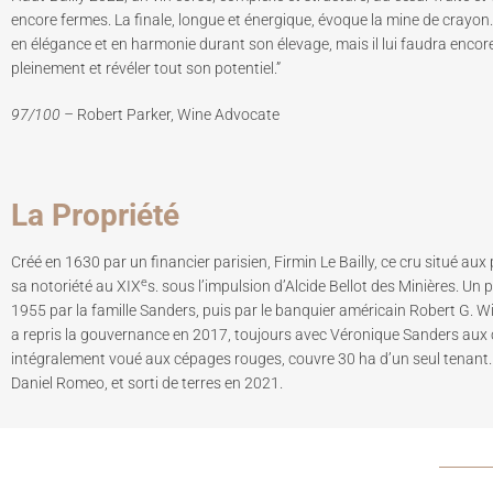
encore fermes. La finale, longue et énergique, évoque la mine de crayo
en élégance et en harmonie durant son élevage, mais il lui faudra enco
pleinement et révéler tout son potentiel.”
97/100 –
Robert Parker, Wine Advocate
La Propriété
Créé en 1630 par un financier parisien, Firmin Le Bailly, ce cru situé au
e
sa notoriété au XIX
s. sous l’impulsion d’Alcide Bellot des Minières. Un 
1955 par la famille Sanders, puis par le banquier américain Robert G. Wi
a repris la gouvernance en 2017, toujours avec Véronique Sanders aux
intégralement voué aux cépages rouges, couvre 30 ha d’un seul tenant. 
Daniel Romeo, et sorti de terres en 2021.