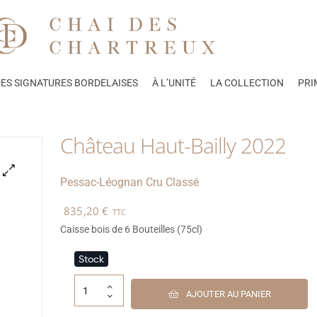
ES SIGNATURES BORDELAISES
À L’UNITÉ
LA COLLECTION
PRI
Château Haut-Bailly 2022
Pessac-Léognan
Cru Classé
🔍
835,20
€
TTC
Caisse bois de 6 Bouteilles (75cl)
Stock
AJOUTER AU PANIER