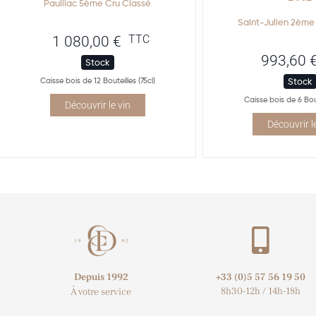
Pauillac 5ème Cru Classé
Saint-Julien 2ème
TTC
1 080,00
€
993,60
Stock
Caisse bois de 12 Bouteilles (75cl)
Stock
Caisse bois de 6 Bout
Découvrir le vin
Découvrir l
Depuis 1992
+33 (0)5 57 56 19 50​
8h30-12h / 14h-18h
À votre service