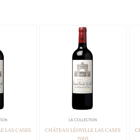
TION
LA COLLECTION
E LAS CASES
CHÂTEAU LÉOVILLE LAS CASES
C
2003