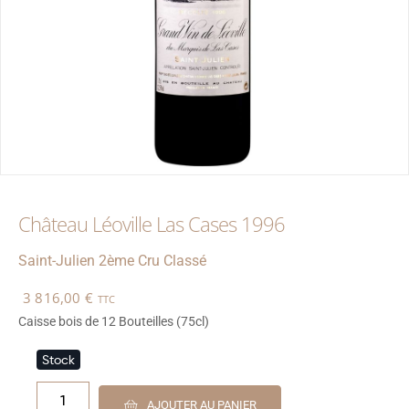
Château Léoville Las Cases 1996
Saint-Julien
2ème Cru Classé
3 816,00
€
TTC
Caisse bois de 12 Bouteilles (75cl)
Stock
1
AJOUTER AU PANIER