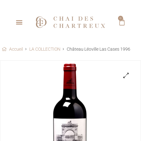
0
Accueil
LA COLLECTION
Château Léoville Las Cases 1996
🔍