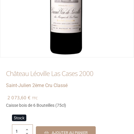
Château Léoville Las Cases 2000
Saint-Julien
2ème Cru Classé
2 073,60
€
TTC
Caisse bois de 6 Bouteilles (75cl)
Stock
AJOUTER AU PANIER