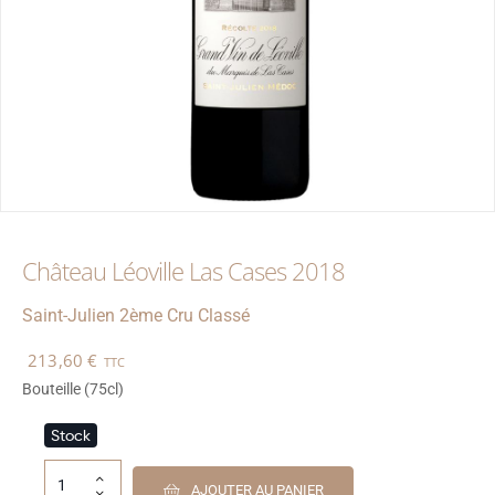
Château Léoville Las Cases 2018
Saint-Julien
2ème Cru Classé
213,60
€
TTC
Bouteille (75cl)
Stock
AJOUTER AU PANIER