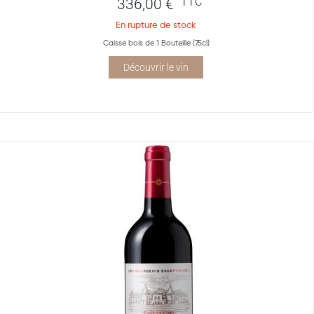
TTC
336,00
€
En rupture de stock
Caisse bois de 1 Bouteille (75cl)
Découvrir le vin