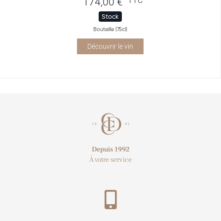
TTC
174,00
€
Stock
Bouteille (75cl)
Découvrir le vin
Depuis 1992
À votre service