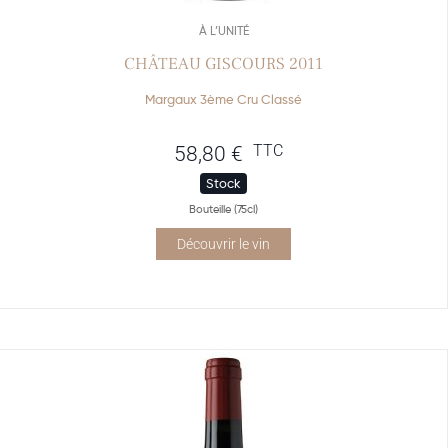
À L’UNITÉ
CHÂTEAU GISCOURS 2011
Margaux 3ème Cru Classé
TTC
58,80
€
Stock
Bouteille (75cl)
Découvrir le vin