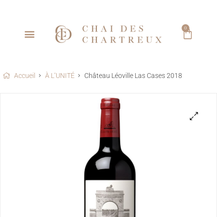
0
Accueil
À L’UNITÉ
Château Léoville Las Cases 2018
🔍