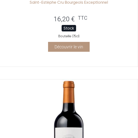
Saint-Estèphe Cru Bourgeois Exceptionnel
TTC
16,20
€
Stock
Bouteille (75cl)
Découvrir le vin