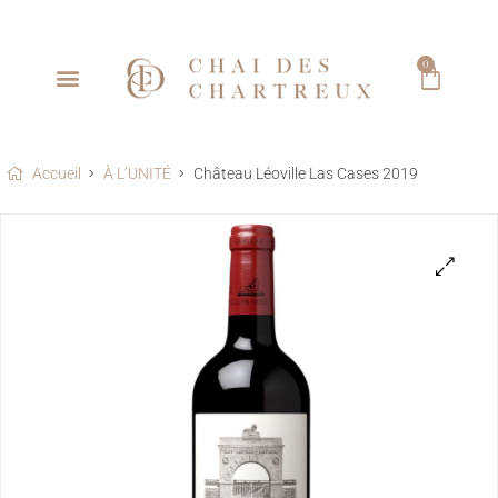
0
Accueil
À L’UNITÉ
Château Léoville Las Cases 2019
🔍