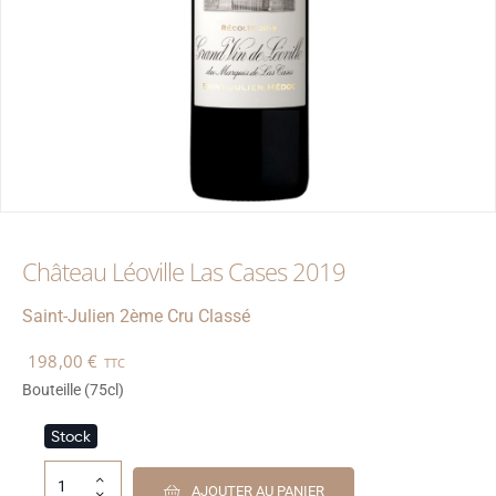
Château Léoville Las Cases 2019
Saint-Julien
2ème Cru Classé
198,00
€
TTC
Bouteille (75cl)
Stock
AJOUTER AU PANIER