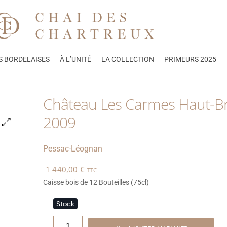
S BORDELAISES
À L’UNITÉ
LA COLLECTION
PRIMEURS 2025
Château Les Carmes Haut-B
2009
🔍
Pessac-Léognan
1 440,00
€
TTC
Caisse bois de 12 Bouteilles (75cl)
Stock
1