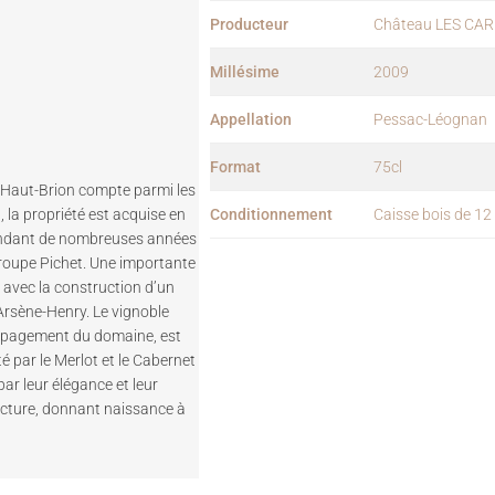
Producteur
Château LES CA
Millésime
2009
Appellation
Pessac-Léognan
Format
75cl
 Haut-Brion compte parmi les
Conditionnement
Caisse bois de 12 
 la propriété est acquise en
 pendant de nombreuses années
groupe Pichet. Une importante
avec la construction d’un
Arsène-Henry. Le vignoble
ncépagement du domaine, est
par le Merlot et le Cabernet
r leur élégance et leur
ructure, donnant naissance à