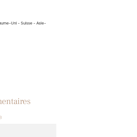
yaume-Uni - Suisse - Asie-
entaires
3