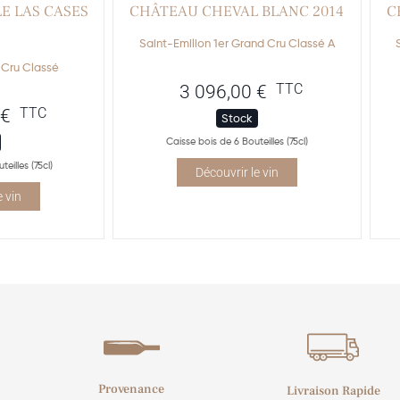
E LAS CASES
CHÂTEAU CHEVAL BLANC 2014
C
Saint-Emilion 1er Grand Cru Classé A
 Cru Classé
TTC
3 096,00
€
TTC
€
Stock
Caisse bois de 6 Bouteilles (75cl)
eilles (75cl)
Découvrir le vin
e vin
Provenance
Livraison Rapide