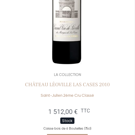
LA COLLECTION
CHÂTEAU LÉOVILLE LAS CASES 2010
Saint-Julien 2ème Cru Classé
TTC
1 512,00
€
Stock
Caisse bois de 6 Bouteilles (75cl)