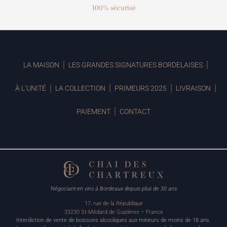
100% sécurisé
LA MAISON
LES GRANDES SIGNATURES BORDELAISES
À L’UNITÉ
LA COLLECTION
PRIMEURS 2025
LIVRAISON
PAIEMENT
CONTACT
Négociant en vins à Bordeaux depuis plus de 30 ans
17, rue de la République
33230 St-Médard de Guizières – France
Interdiction de vente de boissons alcooliques aux mineurs de moins de 18 ans.