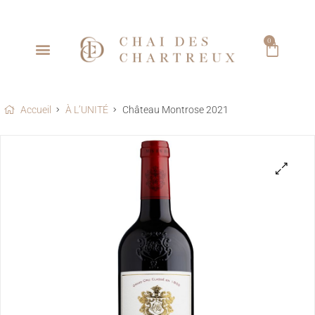
0
Accueil
À L’UNITÉ
Château Montrose 2021
🔍