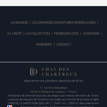
LA MAISON
LES GRANDES SIGNATURES BORDELAISES
À L’UNITÉ
LA COLLECTION
PRIMEURS 2025
LIVRAISON
PAIEMENT
CONTACT
Négociant en vins à Bordeaux depuis plus de 30 ans
17, rue de la République
33230 St-Médard de Guizières – France
Interdiction de vente de boissons alcooliques aux mineurs de moins de 18 ans.
La preuve de majorité de l’acheteur est exigée au moment de la vente en ligne.
CODE DE LA SANTE PUBLIQUE, ART. L. 3342-1 et L. 3353-3 L’abus d’alcool est