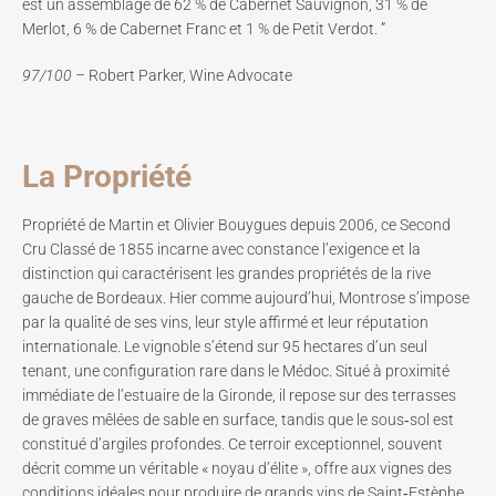
est un assemblage de 62 % de Cabernet Sauvignon, 31 % de
Merlot, 6 % de Cabernet Franc et 1 % de Petit Verdot. ”
97/100 –
Robert Parker, Wine Advocate
La Propriété
Propriété de Martin et Olivier Bouygues depuis 2006, ce Second
Cru Classé de 1855 incarne avec constance l’exigence et la
distinction qui caractérisent les grandes propriétés de la rive
gauche de Bordeaux. Hier comme aujourd’hui, Montrose s’impose
par la qualité de ses vins, leur style affirmé et leur réputation
internationale. Le vignoble s’étend sur 95 hectares d’un seul
tenant, une configuration rare dans le Médoc. Situé à proximité
immédiate de l’estuaire de la Gironde, il repose sur des terrasses
de graves mêlées de sable en surface, tandis que le sous‑sol est
constitué d’argiles profondes. Ce terroir exceptionnel, souvent
décrit comme un véritable « noyau d’élite », offre aux vignes des
conditions idéales pour produire de grands vins de Saint‑Estèphe,