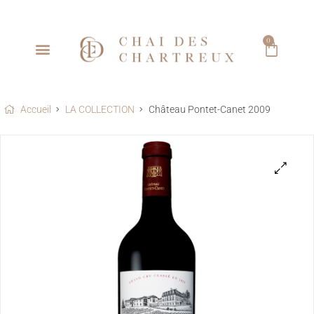
0
Accueil
LA COLLECTION
Château Pontet-Canet 2009
🔍