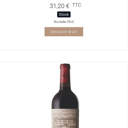
TTC
31,20
€
Stock
Bouteille (75cl)
Découvrir le vin