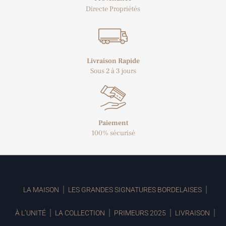
Directe Propriétés
Livraison Rapide
Sous 2 à 3 jours
Paiement
100% sécurisé
LA MAISON
LES GRANDES SIGNATURES BORDELAISES
À L’UNITÉ
LA COLLECTION
PRIMEURS 2025
LIVRAISON