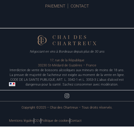
PAIEMENT
CONTACT
Négociant en vins à Bordeaux depuis plus de 30 ans
17, rue de la République
33230 St-Médard de Guizières – France
Interdiction de vente de boissons alcooliques aux mineurs de moins de 18 ans.
La preuve de majorité de l’acheteur est exigée au moment de la vente en ligne.
CODE DE LA SANTE PUBLIQUE, ART. L. 3342-1 et L. 3353-3 L’abus d’alcool est
dangereux pour la santé. Sachez consommer avec modération.
Copyright ©2025 – Chai des Chartreux – Tous droits réservés.
Mentions légales
CGV
Politique de cookies
Contact