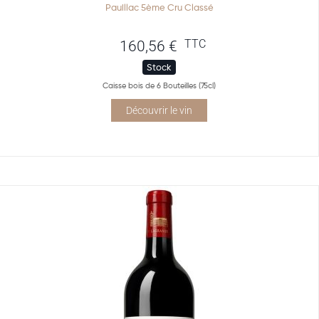
Pauillac 5ème Cru Classé
TTC
160,56
€
Stock
Caisse bois de 6 Bouteilles (75cl)
Découvrir le vin