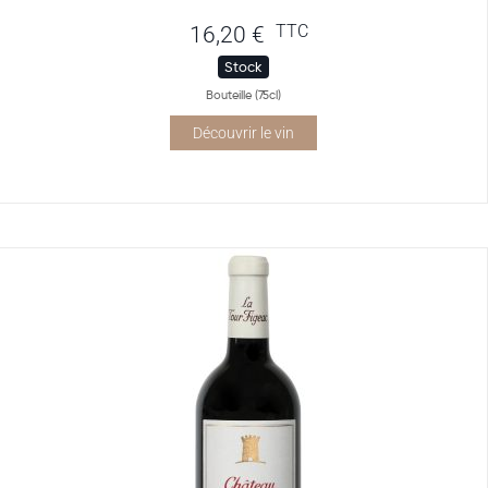
TTC
16,20
€
Stock
Bouteille (75cl)
Découvrir le vin