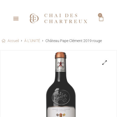
0
LES GRANDES SIGNATURES BORDELAISES
LA COLLECTION
PRIMEURS 2025
TÉLÉCHARGEZ NOS TARIFS
Accueil
À L’UNITÉ
Château Pape Clément 2019 rouge
🔍