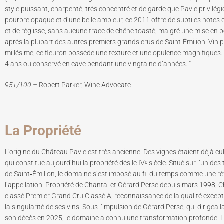
style puissant, charpenté, très concentré et de garde que Pavie privilég
pourpre opaque et d’une belle ampleur, ce 2011 offre de subtiles notes d
et de réglisse, sans aucune trace de chêne toasté, malgré une mise en bo
après la plupart des autres premiers grands crus de Saint-Émilion. Vin p
millésime, ce fleuron possède une texture et une opulence magnifiques. 
4 ans ou conservé en cave pendant une vingtaine d’années. “
95+/100 –
Robert Parker, Wine Advocate
La Propriété
L’origine du Château Pavie est très ancienne. Des vignes étaient déjà cul
qui constitue aujourd’hui la propriété dès le IVᵉ siècle. Situé sur l’un de
de Saint‑Émilion, le domaine s’est imposé au fil du temps comme une r
l’appellation. Propriété de Chantal et Gérard Perse depuis mars 1998, 
classé Premier Grand Cru Classé A, reconnaissance de la qualité except
la singularité de ses vins. Sous l’impulsion de Gérard Perse, qui dirigea 
son décès en 2025, le domaine a connu une transformation profonde. 