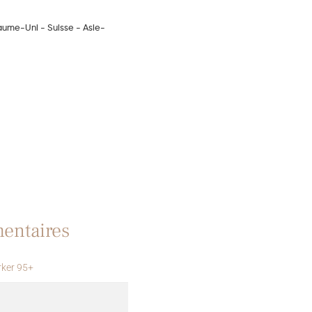
yaume-Uni - Suisse - Asie-
entaires
rker 95+