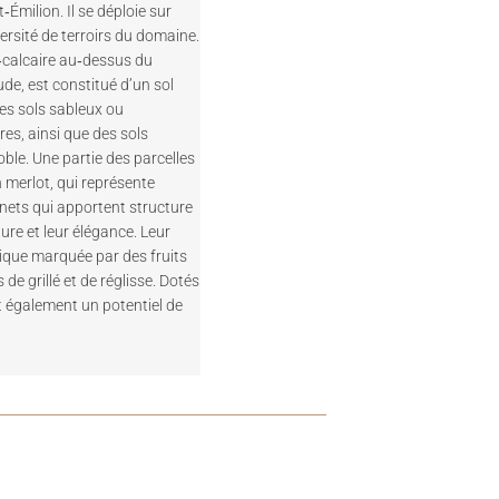
‑Émilion. Il se déploie sur
versité de terroirs du domaine.
o‑calcaire au‑dessus du
ude, est constitué d’un sol
des sols sableux ou
es, ainsi que des sols
oble. Une partie des parcelles
 merlot, qui représente
nets qui apportent structure
ure et leur élégance. Leur
ique marquée par des fruits
de grillé et de réglisse. Dotés
 également un potentiel de