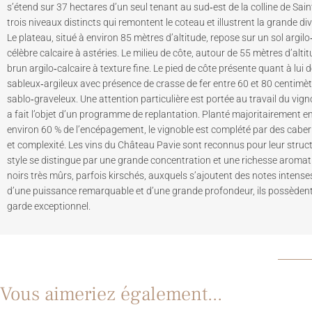
s’étend sur 37 hectares d’un seul tenant au sud‑est de la colline de Saint
trois niveaux distincts qui remontent le coteau et illustrent la grande di
Le plateau, situé à environ 85 mètres d’altitude, repose sur un sol argil
célèbre calcaire à astéries. Le milieu de côte, autour de 55 mètres d’altit
brun argilo‑calcaire à texture fine. Le pied de côte présente quant à lui 
sableux‑argileux avec présence de crasse de fer entre 60 et 80 centimètr
sablo‑graveleux. Une attention particulière est portée au travail du vign
a fait l’objet d’un programme de replantation. Planté majoritairement en
environ 60 % de l’encépagement, le vignoble est complété par des caber
et complexité. Les vins du Château Pavie sont reconnus pour leur struct
style se distingue par une grande concentration et une richesse aromat
noirs très mûrs, parfois kirschés, auxquels s’ajoutent des notes intenses 
d’une puissance remarquable et d’une grande profondeur, ils possèdent
garde exceptionnel.
Vous aimeriez également...