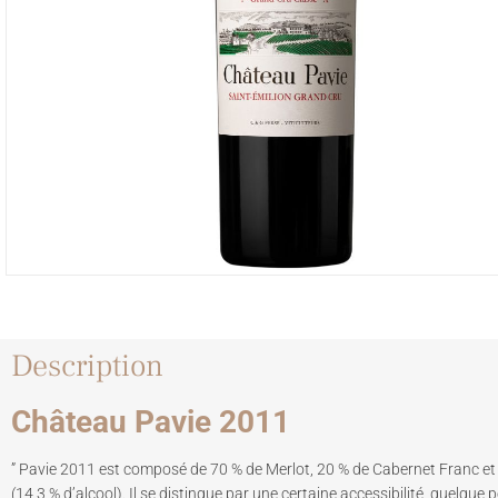
Description
Château Pavie 2011
” Pavie 2011 est composé de 70 % de Merlot, 20 % de Cabernet Franc e
(14,3 % d’alcool). Il se distingue par une certaine accessibilité, quelque