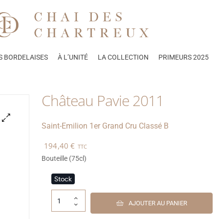
S BORDELAISES
À L’UNITÉ
LA COLLECTION
PRIMEURS 2025
Château Pavie 2011
Saint-Emilion
1er Grand Cru Classé B
🔍
194,40
€
TTC
Bouteille (75cl)
Stock
AJOUTER AU PANIER