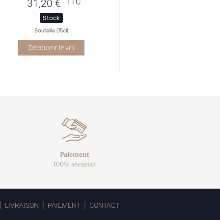
TTC
31,20
€
Stock
Bouteille (75cl)
Découvrir le vin
Paiement
100% sécurisé
LIVRAISON
PAIEMENT
CONTACT