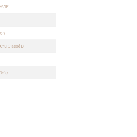
AVIE
ion
 Cru Classé B
75cl)