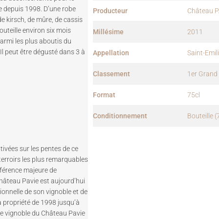
ie depuis 1998. D’une robe
Producteur
Château P
e kirsch, de mûre, de cassis
uteille environ six mois
Millésime
2011
armi les plus aboutis du
Il peut être dégusté dans 3 à
Appellation
Saint-Emil
Classement
1er Grand
Format
75cl
Conditionnement
Bouteille (
tivées sur les pentes de ce
s terroirs les plus remarquables
éférence majeure de
Château Pavie est aujourd’hui
ionnelle de son vignoble et de
la propriété de 1998 jusqu’à
Le vignoble du Château Pavie