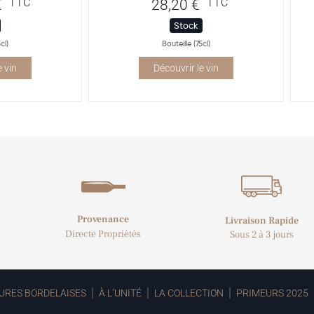
TTC
TTC
€
28,20
€
Stock
cl)
Bouteille (75cl)
e vin
Découvrir le vin
Provenance
Livraison Rapide
Directe Propriétés
Sous 2 à 3 jours
URES BORDELAISES
À L’UNITÉ
LA COLLECTION
PRIMEURS 2025