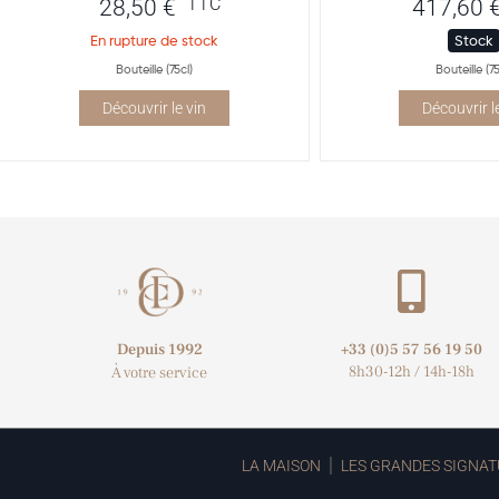
TTC
28,50
€
417,60
En rupture de stock
Stock
Bouteille (75cl)
Bouteille (75
Découvrir le vin
Découvrir l
Depuis 1992
+33 (0)5 57 56 19 50​
8h30-12h / 14h-18h
À votre service
LA MAISON
LES GRANDES SIGNAT