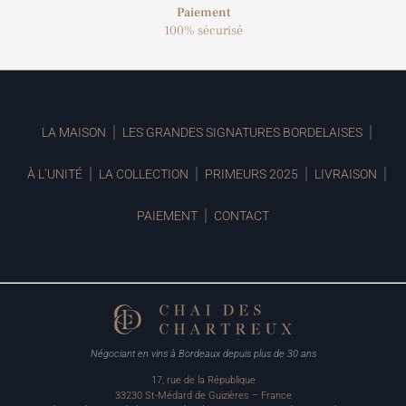
Paiement
100% sécurisé
LA MAISON
LES GRANDES SIGNATURES BORDELAISES
À L’UNITÉ
LA COLLECTION
PRIMEURS 2025
LIVRAISON
PAIEMENT
CONTACT
Négociant en vins à Bordeaux depuis plus de 30 ans
17, rue de la République
33230 St-Médard de Guizières – France