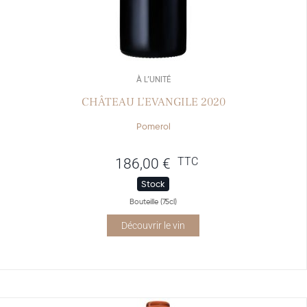
À L’UNITÉ
CHÂTEAU L’EVANGILE 2020
Pomerol
TTC
186,00
€
Stock
Bouteille (75cl)
Découvrir le vin