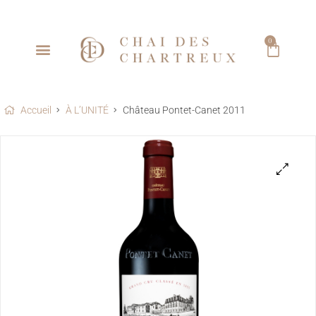
0
Accueil
À L’UNITÉ
Château Pontet-Canet 2011
🔍