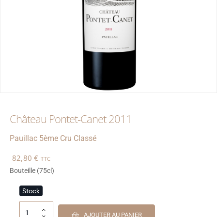
Château Pontet-Canet 2011
Pauillac
5ème Cru Classé
82,80
€
TTC
Bouteille (75cl)
Stock
AJOUTER AU PANIER