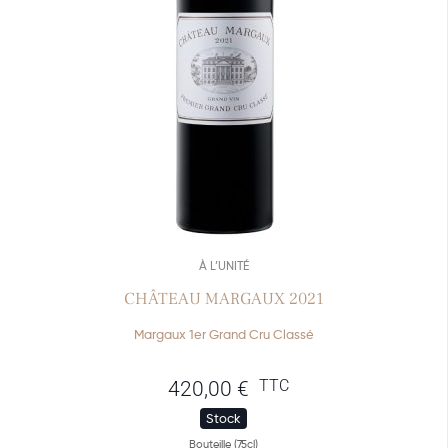
À L’UNITÉ
CHÂTEAU MARGAUX 2021
Margaux 1er Grand Cru Classé
TTC
420,00
€
Stock
Bouteille (75cl)