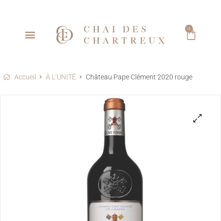
0
LES GRANDES SIGNATURES BORDELAISES
LA COLLECTION
PRIMEURS 2025
TÉLÉCHARGEZ NOS TARIFS
Accueil
À L’UNITÉ
Château Pape Clément 2020 rouge
🔍