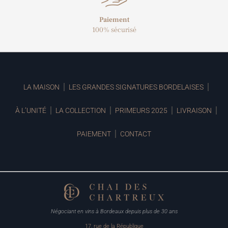
Paiement
100% sécurisé
LA MAISON
LES GRANDES SIGNATURES BORDELAISES
À L’UNITÉ
LA COLLECTION
PRIMEURS 2025
LIVRAISON
PAIEMENT
CONTACT
Négociant en vins à Bordeaux depuis plus de 30 ans
17, rue de la République