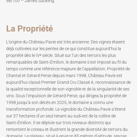
98/100 –
James Suckling
La Propriété
L’origine du Château Pavie est très ancienne. Des vignes étaient
déjà cultivées sur les pentes de ce qui constitue aujourd’hui la
propriété dès le IVᵉ siècle. Situé sur l’un des terroirs les plus
remarquables de Saint‑Émilion, le domaine s’est imposé au fil du
temps comme une référence majeure de l’appellation. Propriété de
Chantal et Gérard Perse depuis mars 1998, Château Pavie est
aujourd’hui classé Premier Grand Cru Classé A, reconnaissance de
la qualité exceptionnelle de son vignoble et de la singularité de ses
vins. Sous l’impulsion de Gérard Perse, qui dirigea la propriété de
1998 jusqu’à son décès en 2025, le domaine a connu une
transformation profonde. Le vignoble du Château Pavie s’étend
sur 37 hectares d’un seul tenant au sud‑est de la colline de
Saint‑Émilion. Il se déploie sur trois niveaux distincts qui
remontent le coteau et illustrent la grande diversité de terroirs du
domaine. Le plateau, situé à environ 85 mètres d’altitude, repose