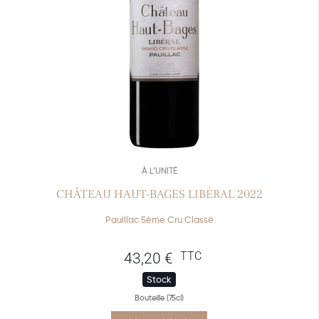
À L’UNITÉ
CHÂTEAU HAUT-BAGES LIBÉRAL 2022
Pauillac 5ème Cru Classé
TTC
43,20
€
Stock
Bouteille (75cl)